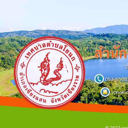
สำนั
2
053-6508
yonokl