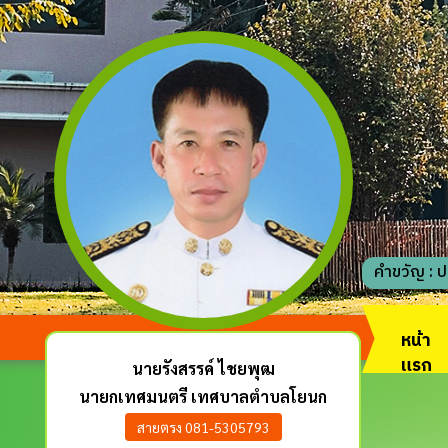
คำขวัญ : ปล
หน้า
แรก
นายรังสรรค์ ไชยพุฒ
นายกเทศมนตรี เทศบาลตำบลโยนก
สายตรง 081-5305793